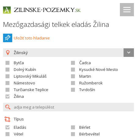
Mezőgazdasági telkek eladás Žilina
Uložiť toto hladanie
Žilinský
Bytča
Čadca
Dolný Kubín
Kysucké Nové Mesto
Liptovský Mikuláš
Martin
Námestovo
Ružomberok
Turčianske Teplice
Tvrdošín
Žilina
Típus
Eladás
Bérlet
Vétel
Bérbevétel