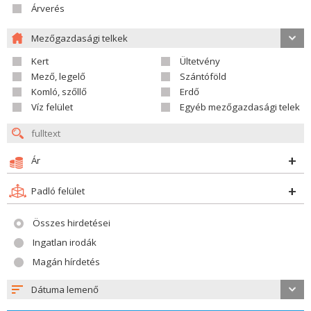
Árverés
Mezőgazdasági telkek
Kert
Ültetvény
Mező, legelő
Szántóföld
Komló, szőllő
Erdő
Víz felület
Egyéb mezőgazdasági telek
Ár
Padló felület
Összes hirdetései
Ingatlan irodák
Magán hírdetés
Dátuma lemenő