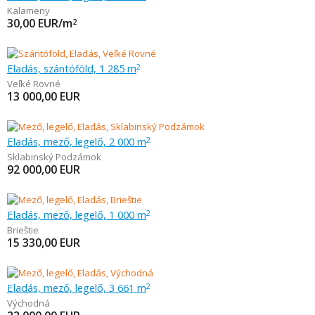
Kalameny
30,00
EUR/m
2
Eladás, szántóföld, 1 285 m
2
Veľké Rovné
13 000,00
EUR
Eladás, mező, legelő, 2 000 m
2
Sklabinský Podzámok
92 000,00
EUR
Eladás, mező, legelő, 1 000 m
2
Brieštie
15 330,00
EUR
Eladás, mező, legelő, 3 661 m
2
Východná