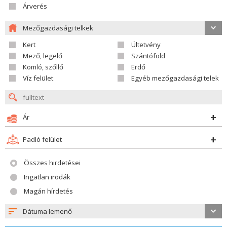
Árverés
Mezőgazdasági telkek
Kert
Ültetvény
Mező, legelő
Szántóföld
Komló, szőllő
Erdő
Víz felület
Egyéb mezőgazdasági telek
Ár
Padló felület
Összes hirdetései
Ingatlan irodák
Magán hírdetés
Dátuma lemenő