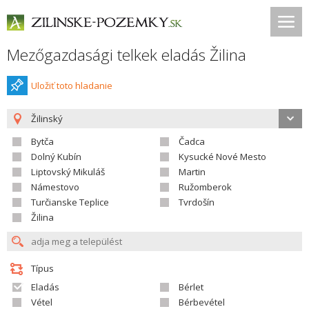
Mezőgazdasági telkek eladás Žilina
Uložiť toto hladanie
Žilinský
Bytča
Čadca
Dolný Kubín
Kysucké Nové Mesto
Liptovský Mikuláš
Martin
Námestovo
Ružomberok
Turčianske Teplice
Tvrdošín
Žilina
Típus
Eladás
Bérlet
Vétel
Bérbevétel