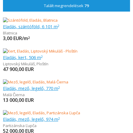
Talált megrendelések
79
Eladás, szántóföld, 6 101 m
2
Blatnica
3,00
EUR/m
2
Eladás, kert, 506 m
2
Liptovský Mikuláš
,
Ploštín
47 900,00
EUR
Eladás, mező, legelő, 770 m
2
Malá Čierna
13 000,00
EUR
Eladás, mező, legelő, 974 m
2
Partizánska Ľupča
52 000,00
EUR