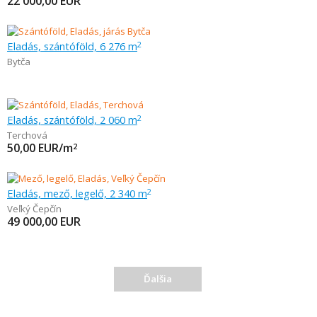
22 000,00
EUR
Eladás, szántóföld, 6 276 m
2
Bytča
Eladás, szántóföld, 2 060 m
2
Terchová
50,00
EUR/m
2
Eladás, mező, legelő, 2 340 m
2
Veľký Čepčín
49 000,00
EUR
Ďalšia