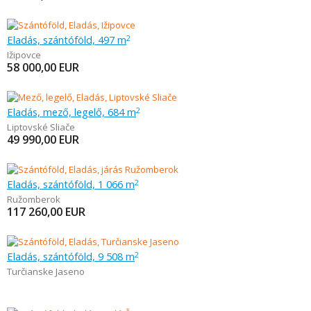
Eladás, szántóföld, 497 m
2
Ižipovce
58 000,00
EUR
Eladás, mező, legelő, 684 m
2
Liptovské Sliače
49 990,00
EUR
Eladás, szántóföld, 1 066 m
2
Ružomberok
117 260,00
EUR
Eladás, szántóföld, 9 508 m
2
Turčianske Jaseno