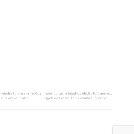
k eladás Turčianske Teplice
Telek polgári ellátáshoz eladás Turčianske Teplice
 Turčianske Teplice
Egyéb építkezési telek eladás Turčianske Teplice