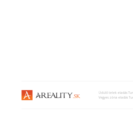
Üdülő telek eladás Tu
Vegyes zóna eladás Tu