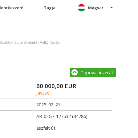
elentkezzen!
Tagjai
Magyar
Családiház telek eladás Veľký Čepčín
Topovať inzerát
60 000,00
EUR
javasol
2025. 02. 21.
AR-02G7-127532 (34786)
aszfalt út