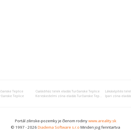
rčianske Teplice
Családiház telek eladás Turčianske Teplice
Lákásépítési tele
rčianske Teplice
Kereskedelmi zóna eladás Turčianske Teplice
Ipari zóna eladás
Portál zilinske-pozemky je členom rodiny
www.areality.sk
© 1997 - 2026
Diadema Software s.r.o
Minden jog fenntartva