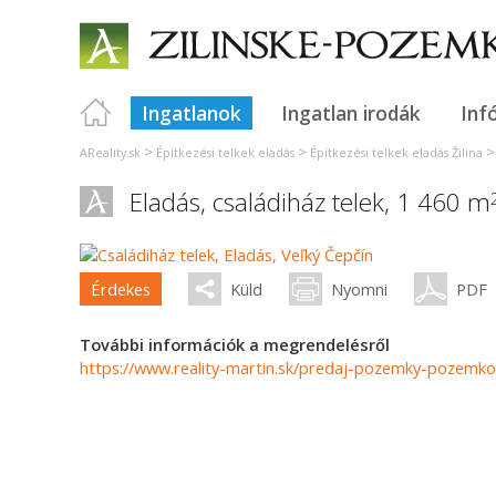
Ingatlanok
Ingatlan irodák
Inf
>
>
AReality.sk
Építkezési telkek eladás
Építkezési telkek eladás Žilina
Eladás, családiház telek, 1 460 m
Érdekes
Küld
Nyomni
PDF
További információk a megrendelésről