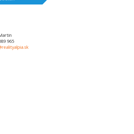
Martin
089 965
@realityalpia.sk