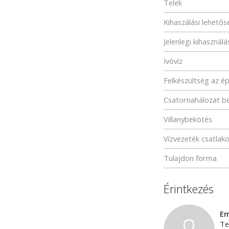
Telek
Kihaszálási lehető
Jelenlegi kihasználá
Ivóvíz
Felkészültség az é
Csatornahálozat b
Villanybekötés
Vízvezeték csatlak
Tulajdon forma
Érintkezés
Em
Te