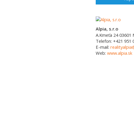
Alpia, s.r.o
A.Kmeťa 24
03601
Telefon:
+421 951 
E-mail:
realityalpia
Web:
www.alpia.sk