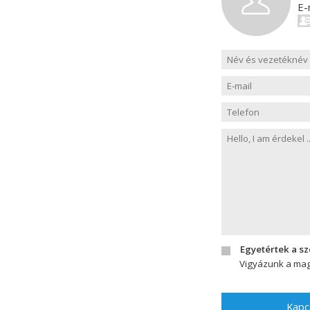
E-
Egyetértek a s
Vigyázunk a mag
Kapc