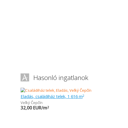
Hasonló ingatlanok
Eladás, családiház telek, 1 616 m
2
Veľký Čepčín
32,00
EUR/m
2