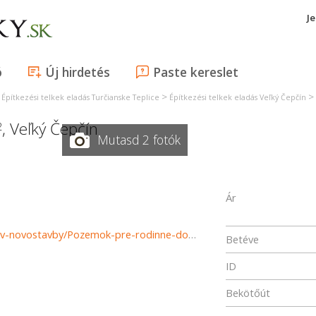
J
ó
Új hirdetés
Paste kereslet
>
>
>
Építkezési telkek eladás Turčianske Teplice
Építkezési telkek eladás Veľký Čepčín
,
Veľký Čepčín
2
Mutasd 2 fotók
Ár
https://www.reality-martin.sk/predaj-pozemky-pozemkov-novostavby/Pozemok-pre-rodinne-domy-na-predaj-Velky-Cepcin-34786/?utm_source=areality&utm_medium=xml&utm_term=34786&utm_content=chalupa&utm_campaign=portaly
Betéve
ID
Bekötőút