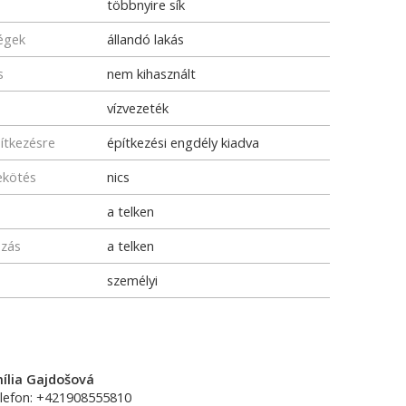
többnyire sík
ségek
állandó lakás
s
nem kihasznált
vízvezeték
pítkezésre
építkezési engdély kiadva
ekötés
nics
a telken
ozás
a telken
személyi
ília Gajdošová
lefon: +421908555810