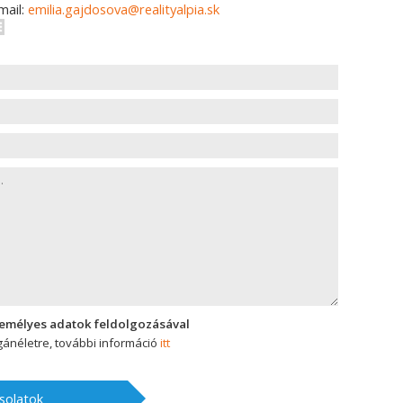
mail:
emilia.gajdosova@realityalpia.sk
zemélyes adatok feldolgozásával
ánéletre, további információ
itt
solatok