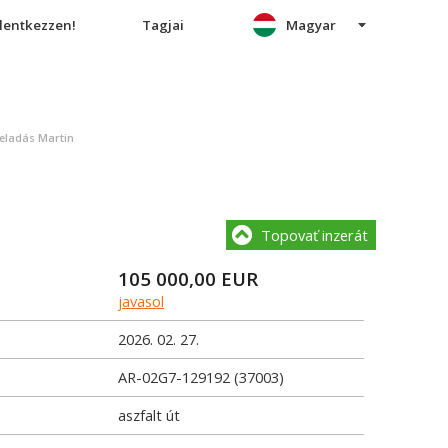
elentkezzen!
Tagjai
Magyar
 eladás Martin
Topovať inzerát
105 000,00
EUR
javasol
2026. 02. 27.
AR-02G7-129192 (37003)
aszfalt út