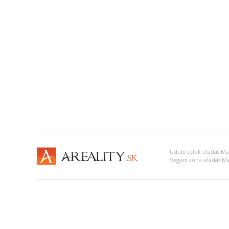
Üdülő telek eladás Ma
Vegyes zóna eladás Ma