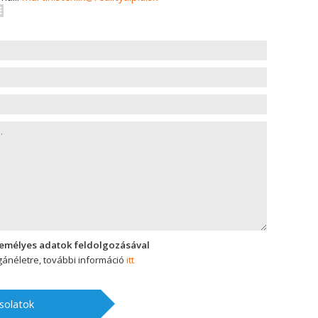
zemélyes adatok feldolgozásával
ánéletre, további információ
itt
solatok