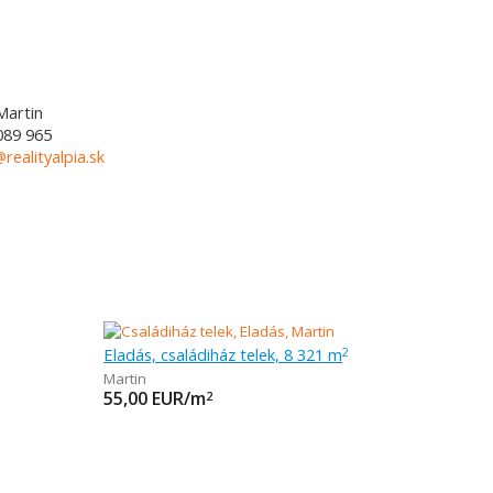
Martin
089 965
@realityalpia.sk
Eladás, családiház telek, 8 321 m
2
Martin
55,00
EUR/m
2