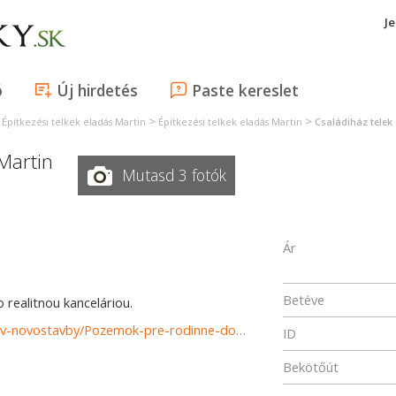
J
ó
Új hirdetés
Paste kereslet
>
>
>
Építkezési telkek eladás Martin
Építkezési telkek eladás Martin
Családiház telek
Martin
Mutasd 3 fotók
Ár
Betéve
realitnou kanceláriou.
https://www.reality-martin.sk/predaj-pozemky-pozemkov-novostavby/Pozemok-pre-rodinne-domy-na-predaj-Jahodniky-Martin-37003/?utm_source=areality&utm_medium=xml&utm_term=37003&utm_content=chalupa&utm_campaign=portaly
ID
Bekötőút