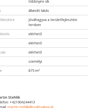
többnyire sík
s
állandó lakás
pítkezésre
Jóváhagyva a területfejlesztési
tervben
ekötés
elérhető
elérhető
ozás
elérhető
személyi
me
875 m
2
rtin Stehlík
lefon: +421904244413
mail:
martin.stehlik@realityalpia.sk