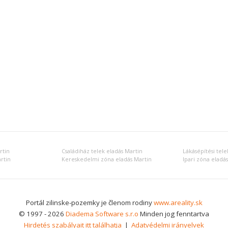
rtin
Családiház telek eladás Martin
Lákásépítési tele
rtin
Kereskedelmi zóna eladás Martin
Ipari zóna eladá
Portál zilinske-pozemky je členom rodiny
www.areality.sk
© 1997 - 2026
Diadema Software s.r.o
Minden jog fenntartva
Hirdetés szabályait itt találhatja
|
Adatvédelmi irányelvek