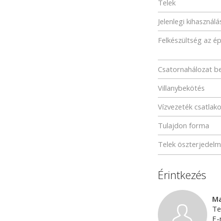
Telek
Jelenlegi kihasználá
Felkészültség az é
Csatornahálozat b
Villanybekötés
Vízvezeték csatlak
Tulajdon forma
Telek öszterjedel
Érintkezés
Ma
Te
E-