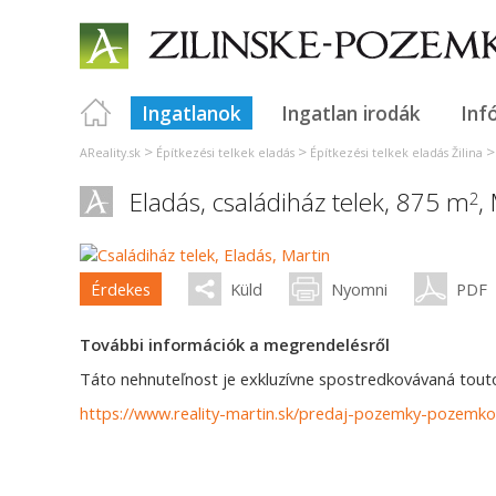
Ingatlanok
Ingatlan irodák
Inf
>
>
AReality.sk
Építkezési telkek eladás
Építkezési telkek eladás Žilina
Eladás, családiház telek, 875 m
,
2
Érdekes
Küld
Nyomni
PDF
További információk a megrendelésről
Táto nehnuteľnost je exkluzívne spostredkovávaná touto 