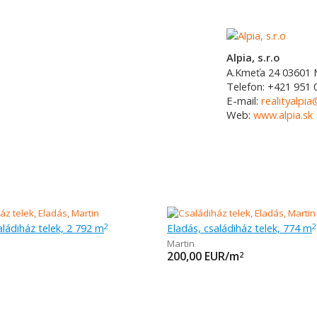
Alpia, s.r.o
A.Kmeťa 24
03601
Telefon:
+421 951 
E-mail:
realityalpia
Web:
www.alpia.sk
aládiház telek, 2 792 m
Eladás, családiház telek, 774 m
2
2
Martin
200,00
EUR/m
2