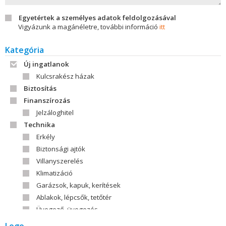
Egyetértek a személyes adatok feldolgozásával
Vigyázunk a magánéletre, további információ
itt
Kategória
Új ingatlanok
Kulcsrakész házak
Biztosítás
Finanszírozás
Jelzáloghitel
Technika
Erkély
Biztonsági ajtók
Villanyszerelés
Klimatizáció
Garázsok, kapuk, kerítések
Ablakok, lépcsők, tetőtér
Üvegező, üvegezés
Tető, tetőfedőanyag