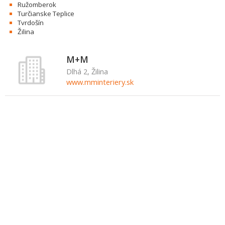
Ružomberok
Turčianske Teplice
Tvrdošín
Žilina
M+M
Dlhá 2, Žilina
www.mminteriery.sk