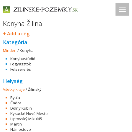
Konyha Žilina
+ Add a cég
Kategória
Minden
/
Konyha
Konyhastúdió
Fogyasztók
Felszerelés
Helység
Všetky kraje
/
Žilinský
Bytča
Čadca
Dolný Kubín
Kysucké Nové Mesto
Liptovský Mikuláš
Martin
Námestovo